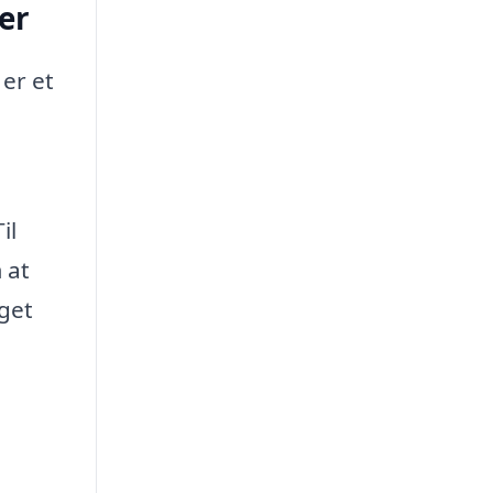
er
 er et
il
 at
get