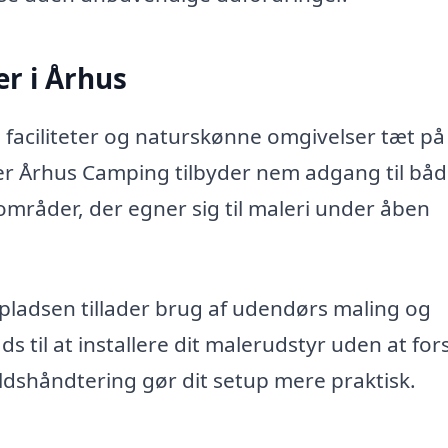
er i Århus
aciliteter og naturskønne omgivelser tæt på
er Århus Camping tilbyder nem adgang til båd
mråder, der egner sig til maleri under åben
gpladsen tillader brug af udendørs maling og
ads til at installere dit malerudstyr uden at for
ldshåndtering gør dit setup mere praktisk.