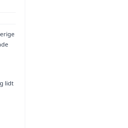
verige
åde
 lidt