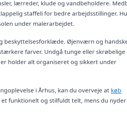
ensler, lærreder, klude og vandbeholdere. Med
appelig staffeli for bedre arbejdsstillinger. H
 solen under malerarbejdet.
 og beskyttelsesforklæde. Øjenværn og handsk
tærkere farver. Undgå tunge eller skrøbelige
er holder alt organiseret og sikkert under
mpingoplevelse i Århus, kan du overveje at
køb
 et funktionelt og stilfuldt telt, mens du nyder