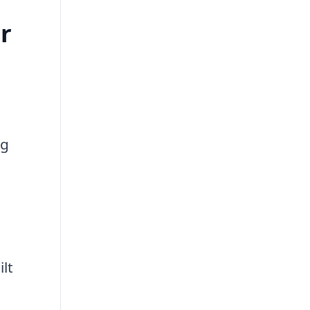
r
e
og
ilt