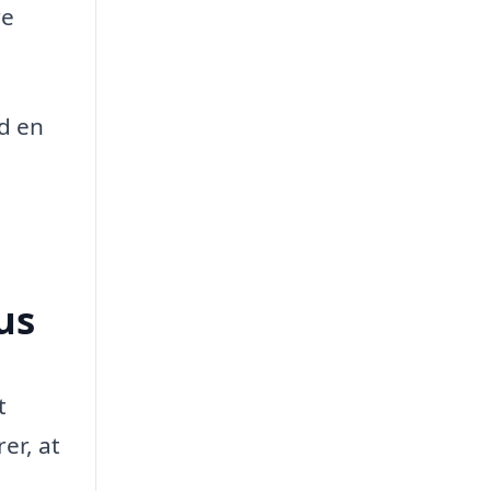
re
d en
us
t
er, at