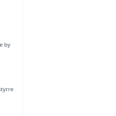
e by
styrre