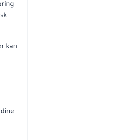
bring
usk
er kan
 dine